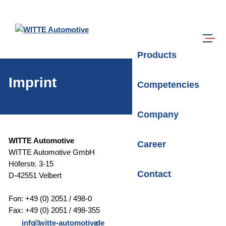
Skip to main content
Search
Menu
Products
Imprint
Competencies
Company
WITTE Automotive
Career
WITTE Automotive GmbH
Höferstr. 3-15
Contact
D-42551 Velbert
Fon: +49 (0) 2051 / 498-0
Fax: +49 (0) 2051 / 498-355
info
witte-automotive
.de