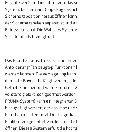
Es gibt zwei Grundausführungen, das so genannte "Doppelzug"-
System, bei dem ein Doppelzug das Schloss aus der
Sicherheitsposition heraus öffnen kann. Oder "single pull", bei dem
der Sicherheitshaken separat ist und auch eine separate
Entriegelung hat. Die Wahl des Systems richtet sich nach der
Struktur der Fahrzeugfront.
Das Fronthaubenschloss ist modular aufgebaut, so dass je nach
Anforderung/Fahrzeugtyp Funktionen hinzugefügt/entfernt
werden können. Die Verriegelung kann vollständig mechanisch
durch die Bovden betätigt werden, oder es kann ein elektrisches
Getriebe hinzugefügt werden und die Verriegelung kann
vollständig elektrisch geöffnet werden. Bei Bedarf (z.B. für das
FRUNK-System) kann ein integrierter Schließmechanismus
hinzugefügt werden, der das leise und sanfte Schließen der
Fronthaube unterstützt. Der Riegel kann auch mit einer Pop-up-
Funktion ausgestattet werden, um die Fronthaube richtig zu
öffnen. Dieses System erfüllt die höchsten Sicherheitsstandards,