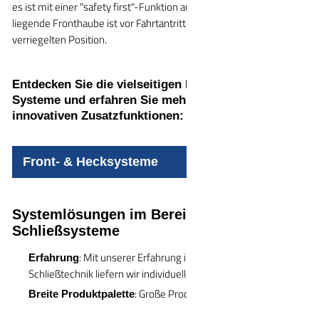
es ist mit einer "safety first"-Funktion ausgestattet, d.h. die frei
liegende Fronthaube ist vor Fahrtantritt immer in einer
verriegelten Position.
Entdecken Sie die vielseitigen FRUNK / Trunk
Systeme und erfahren Sie mehr über ihre
innovativen Zusatzfunktionen:
Front- & Hecksysteme
Systemlösungen im Bereich
Schließsysteme
: Mit unserer Erfahrung im Bereich der
Erfahrung
Schließtechnik liefern wir individuelle Systemlösungen
: Große Produktvielfalt, die den
Breite Produktpalette
höchsten Sicherheitsstandards entsprechen