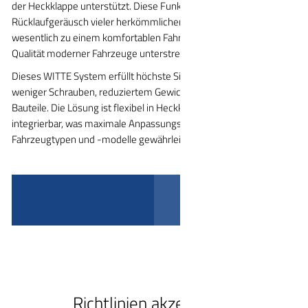
der Heckklappe unterstützt. Diese Funktion beseitigt das übliche
Rücklaufgeräusch vieler herkömmlicher Systeme und trägt
wesentlich zu einem komfortablen Fahrerlebnis bei, was die
Qualität moderner Fahrzeuge unterstreicht.
Dieses WITTE System erfüllt höchste Sicherheitsstandards mit
weniger Schrauben, reduziertem Gewicht und ohne zusätzliche
Bauteile. Die Lösung ist flexibel in Heckklappen oder Karosserien
integrierbar, was maximale Anpassungsfähigkeit an verschiedene
Fahrzeugtypen und -modelle gewährleistet.
Video abspielen
Richtlinien akzeptieren