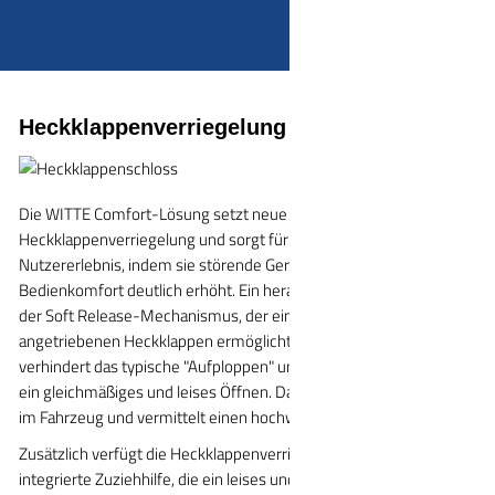
Heckklappenverriegelung
Die WITTE Comfort-Lösung setzt neue Maßstäbe in der
Heckklappenverriegelung und sorgt für ein angenehmes
Nutzererlebnis, indem sie störende Geräusche eliminiert und den
Bedienkomfort deutlich erhöht. Ein herausragendes Merkmal ist
der Soft Release-Mechanismus, der ein sanftes Öffnen bei allen
angetriebenen Heckklappen ermöglicht. Dieser Mechanismus
verhindert das typische "Aufploppen" und sorgt stattdessen für
ein gleichmäßiges und leises Öffnen. Das verbessert die Akustik
im Fahrzeug und vermittelt einen hochwertigeren Eindruck.
Zusätzlich verfügt die Heckklappenverrieglung über eine
integrierte Zuziehhilfe, die ein leises und reibungsloses Schließen