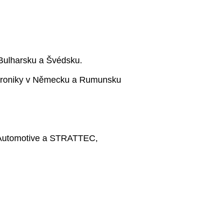
iéra
Kontakt
Hledat
CZ
ive
TE jako zaměstnavatel
 Bulharsku a Švédsku.
ektroniky v Německu a Rumunsku
iéra pro specialisty, manažery a odborníky
átek kariéry a odborná praxe
e spolupráce se středními školami a univerzitami
 Automotive a STRATTEC,
orový proces
ídky práce