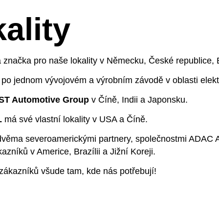
ality
ukty
Kompetence
Společnost
Kar
led produktů
Kompetence WITTE
Jsme WITTE Automot
WIT
 značka pro naše lokality v Německu, České republice,
l po jednom vývojovém a výrobním závodě v oblasti el
tupové systémy ke dveřím
Vývoj mechanických systémů
Lokality
Kar
ST Automotive Group
v Číně, Indii a Japonsku.
ní a zadní systémy
Vývoj elektroniky
WITTE Group
Zač
L
má své vlastní lokality v USA a Číně.
l nabíjecího portu
Vývoj senzory
Síť partnerů
Naš
 dvěma severoamerickými partnery, společnostmi ADAC
ky
Vývoj softwaru
Udržitelnost
Náb
níků v Americe, Brazílii a Jižní Koreji.
 zákazníků všude tam, kde nás potřebují!
y sedadel
Testovací centrum
Compliance
Nab
ory
Stavba prototypů
Tiskové zprávy