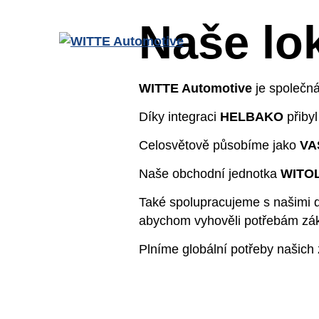
Přejít na hlavní obsah
Naše lok
Prod
Přeh
WITTE Automotive
je společná
Díky integraci
HELBAKO
přiby
Přís
Celosvětově působíme jako
VA
Před
Naše obchodní jednotka
WITO
Modu
Také spolupracujeme s našimi
Zám
abychom vyhověli potřebám zákaz
Plníme globální potřeby našich
Zámk
Senz