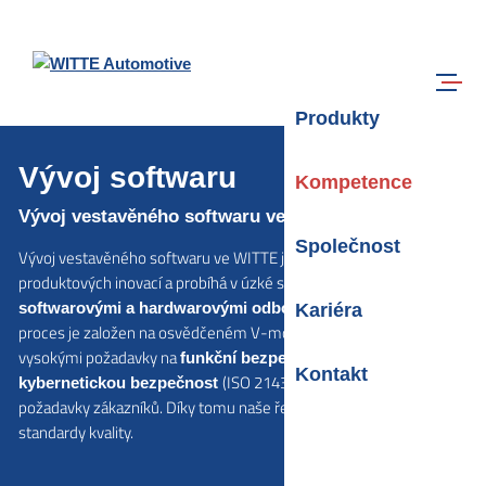
Přejít na hlavní obsah
Hledat
Navigace
Produkty
Vývoj softwaru
Kompetence
Vývoj vestavěného softwaru ve WITTE
Společnost
Vývoj vestavěného softwaru ve WITTE je klíčovou součástí našich
produktových inovací a probíhá v úzké spolupráci mezi
. Náš vývojový
softwarovými a hardwarovými odborníky
Kariéra
proces je založen na osvědčeném V-modelu, který je doplněn
vysokými požadavky na
(ISO 26262) a
funkční bezpečnost
Kontakt
(ISO 21434) a specifickými
kybernetickou bezpečnost
požadavky zákazníků. Díky tomu naše řešení splňují nejvyšší
standardy kvality.