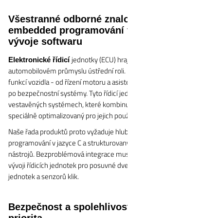
Všestranné odborné znalosti v oblasti
embedded programování v jazyce C a
vývoje softwaru
jednotky (ECU) hrají v moderním
Elektronické řídicí
automobilovém průmyslu ústřední roli. Řídí a monitorují řadu
funkcí vozidla - od řízení motoru a asistenčních systémů řidiče až
po bezpečnostní systémy. Tyto řídicí jednotky jsou založeny na
vestavěných systémech, které kombinují hardware a software
speciálně optimalizovaný pro jejich použití.
Naše řada produktů proto vyžaduje hluboké znalosti vestavného
programování v jazyce C a strukturovaný přístup s podporou
nástrojů. Bezproblémová integrace musí být zajištěna zejména při
vývoji řídicích jednotek pro posuvné dveře, menších řídicích
jednotek a senzorů klik.
Bezpečnost a spolehlivost jako nejvyšší
priorita