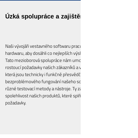
Úzká spolupráce a zajištění kvality
Naši vývojáři vestavného softwaru pracují ruku v ruce s vývojáři
hardwaru, aby dosáhli co nejlepších výsledků pro naše zákazníky.
Tato mezioborová spolupráce nám umožňuje pružně reagovat na
rostoucí požadavky našich zákazníků a vyvíjet inovativní řešení,
která jsou technicky i funkčně přesvědčivá. Při zajišťování
bezproblémového fungování našeho softwaru se spoléháme na
různé testovací metody a nástroje. Ty zaručují stabilitu a
spolehlivost našich produktů, které splňují interní i externí
požadavky.