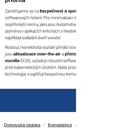
Zaměřujeme se na
našich
bezpečnost a spolehlivost
softwarových řešení. Pro minimalizaci rizik je třeba dodržovat
nejpřísnější normy, jako jsou Automotive SPICE a ISO 26262,
zejména v aplikacích kritických z hlediska bezpečnosti, jako je
například ovládání dveří vozidel.
Rostoucí konektivita vozidel přináší nové výzvy. Technologie, jako
jsou
a
aktualizace over-the-air
přenos dat z vozidla do
(V2X), vyžadují robustní softwarová řešení zabezpečená
vozidla
proti kybernetickým útokům. Naše produkty integrují tyto
technologie a zajišťují bezpečnou komunikaci uvnitř i vně vozidla.
Domovská stránka
Kompetence
Vývoj softwaru