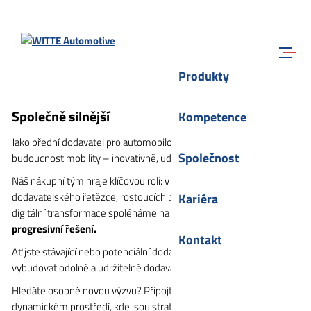
Přejít na hlavní obsah
Hledat
Navigace
Produkty
Společně silnější
Kompetence
Jako přední dodavatel pro automobilový průmysl formujeme
Společnost
budoucnost mobility – inovativně, udržitelně a efektivně.
Náš nákupní tým hraje klíčovou roli: v prostředí globálního řízení
dodavatelského řetězce, rostoucích požadavků na udržitelnost a
Kariéra
digitální transformace spoléháme na
partnerskou spolupráci a
progresivní řešení.
Kontakt
Ať jste stávající nebo potenciální dodavatel, společně chceme
vybudovat odolné a udržitelné dodavatelské řetězce.
Hledáte osobně novou výzvu? Připojte se k týmu nákupu WITTE v
dynamickém prostředí, kde jsou strategické myšlení a inovativní