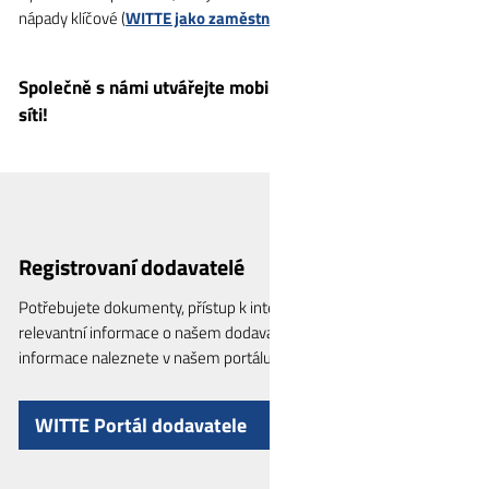
nápady klíčové (
WITTE jako zaměstnavatel
).
Společně s námi utvářejte mobilitu zítřka – vítejte v naší
síti!
Registrovaní dodavatelé
Potřebujete dokumenty, přístup k interaktivním procesům nebo
relevantní informace o našem dodavatelském vztahu? Tyto
informace naleznete v našem portálu pro dodavatele.
WITTE Portál dodavatele