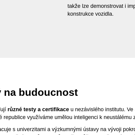
takže lze demonstrovat i i
konstrukce vozidla.
ý na budoucnost
ťují
různé testy a certifikace
u nezávislého institutu. Ve
 republice využíváme umělou inteligenci k neustálému 
cuje s univerzitami a výzkumnými ústavy na vývoji pokro