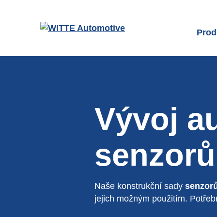
Přejít na hlavní obsah
Prod
Přeh
Přís
Před
Vývoj a
Modu
senzorů
Zám
Zámk
Naše konstrukční sady
senzor
Senz
jejich možným použitím. Potřebn