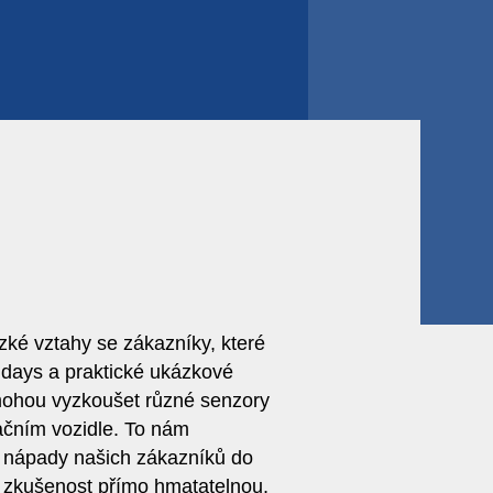
zké vztahy se zákazníky, které
chdays a praktické ukázkové
 mohou vyzkoušet různé senzory
čním vozidle. To nám
í nápady našich zákazníků do
ou zkušenost přímo hmatatelnou,