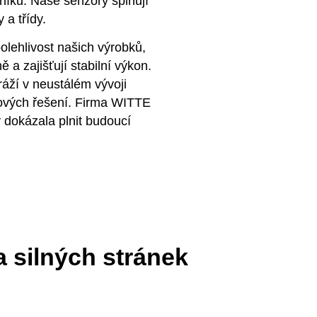
íků. Naše senzory splňují
 a třídy.
olehlivost našich výrobků,
 a zajišťují stabilní výkon.
áží v neustálém vývoji
 nových řešení. Firma WITTE
y dokázala plnit budoucí
 silných stránek