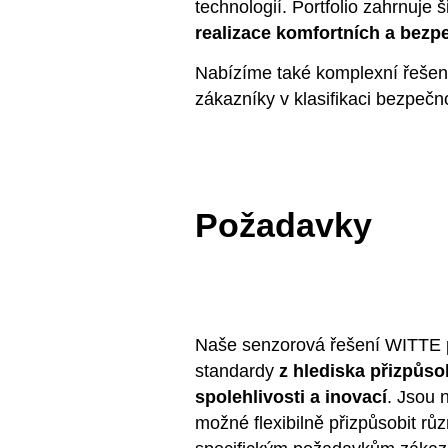
technologií. Portfolio zahrnuj
realizace komfortních a bezp
Nabízíme také komplexní řešení
zákazníky v klasifikaci bezpeč
Požadavky
Naše senzorová řešení WITTE p
standardy
z hlediska přizpůso
spolehlivosti a inovací
. Jsou 
možné flexibilně přizpůsobit r