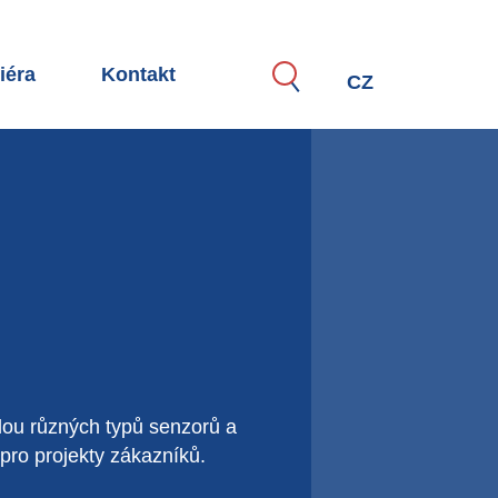
iéra
Kontakt
Hledat
CZ
ive
TE jako zaměstnavatel
iéra pro specialisty, manažery a odborníky
átek kariéry a odborná praxe
e spolupráce se středními školami a univerzitami
orový proces
ídky práce
lou různých typů senzorů a
pro projekty zákazníků.