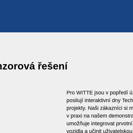
tlení
Kybernetická bezpečnost
ální přístup do vozidla
ovací prvky
nzorová řešení
Pro WITTE jsou v popředí ú
posilují interaktivní dny Te
projekty. Naši zákazníci si
v praxi na našem demonstra
umožňuje integrovat prvotn
vozidla a učinit uživatelsk