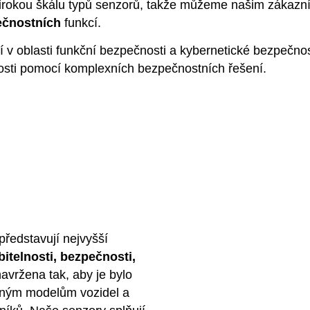
e širokou škálu typů senzorů, takže můžeme našim zákaz
ečnostních
funkcí.
 v oblasti funkční bezpečnosti a kybernetické bezpečno
nosti pomocí komplexních bezpečnostních řešení.
ředstavují nejvyšší
bitelnosti, bezpečnosti,
navržena tak, aby je bylo
ůzným modelům vozidel a