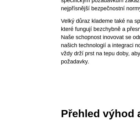
specifickým požadavkům zákazn
nejpřísnější bezpečnostní normy
Velký důraz klademe také na sp
které fungují bezchybně a přesně
Naše schopnost inovovat se odr
našich technologií a integraci
vždy drží prst na tepu doby, ab
požadavky.
Přehled výhod a