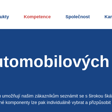
ukty
Kompetence
Společnost
Kar
led produktů
Kompetence WITTE
Jsme WITTE Automot
WIT
tupové systémy ke dveřím
Vývoj mechanických systémů
Lokality
Kar
ní a zadní systémy
Vývoj elektroniky
WITTE Group
Zač
utomobilových
l nabíjecího portu
Vývoj senzory
Síť partnerů
Naš
ky
Vývoj softwaru
Udržitelnost
Náb
y sedadel
Testovací centrum
Compliance
Nab
ů
umožňují našim zákazníkům seznámit se s širokou šká
ory
Stavba prototypů
Tiskové zprávy
é komponenty lze pak individuálně vybrat a přizpůsobit 