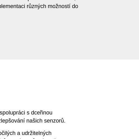
mplementaci různých možností do
 spolupráci s dceřinou
zlepšování našich senzorů.
čilých a udržitelných