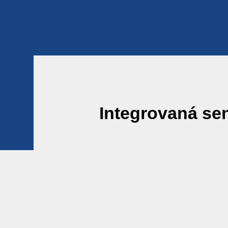
Osvě
Digit
Spoj
Integrovaná se