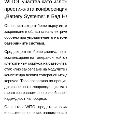
WITOL участва като изложител на
престижната конференция Automotive Circle
„Battery Systems“ в Бад Наухайм.
Основният акцент беше върху интелигентните решения за
закрепване в областта на електрическата мобилност –
особено при
управлението на толерансите в
батерийните системи
.
Сред акцентите беше специално разработен елемент за
компенсиране на толеранси, който фиксира модулите
на
клетките към корпуса на батерията. Той осигурява
стабилно закрепване на модулите към рамката и
компенсира всички толеранси между фланеца и дъното на
корпуса. Това позволява по-прецизно и икономично
дозиране на топлопроводящия материал (gap filler) и
гарантира равномерно разсейване на топлината и висока
надеждност на процеса.
Освен това WITOL представи новия
Helix reversed
–
иновативно решение, например за закрепване на капака
на