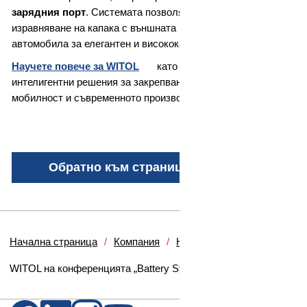
зарядния порт
. Системата позволява прецизно
изравняване на капака с външната повърхност на
автомобила за елегантен и висококачествен външен вид.
Научете повече за WITOL
като ваш партньор за
интелигентни решения за закрепване в електрическата
мобилност и съвременното производство на каросерии.
Обратно към страницата с прегледи
Начална страница
Компания
Новини и преса
WITOL на конференцията „Battery Systems"