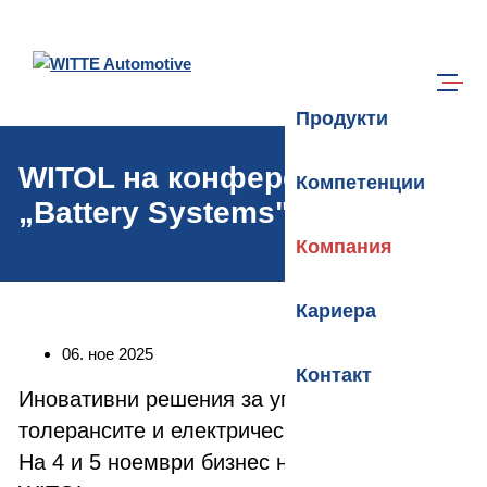
Преминете към основното съдържание
Търси
Меню
Продукти
WITOL на конференцията
Компетенции
„Battery Systems"
Компания
Кариера
Дата:
06. ное 2025
Контакт
Иновативни решения за управление на
толерансите и електрическата мобилност:
На 4 и 5 ноември бизнес направлението