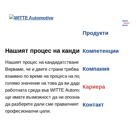
Преминете към основното съдържание
Търси
Меню
Продукти
Нашият процес на кандидатстване
Компетенции
Нашият процес на кандидатстване е прозрачен и открит.
Компания
Вярваме, че и двете страни трябва да се опознаят и оценят
взаимно по време на процеса на подбор. Затова отдаваме
голямо значение на това да ви дадем ясна представа за
Кариера
работната среда във WITTE Automotive. В същото време
ще имате възможност да ни опознаете като работодател и
да разберете дали сме правилният партньор за вашите
Контакт
професионални цели.
Пропускане на плъзгача за изображения